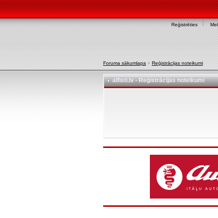
Reģistrēties
Mek
Foruma sākumlapa
»
Reģistrācijas noteikumi
alfisti.lv - Reģistrācijas noteikumi