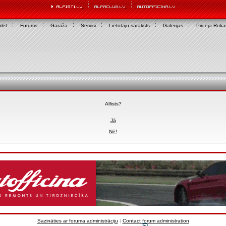
lēt
Forums
Garāža
Servisi
Lietotāju saraksts
Galerijas
Pircēja Rok
Alfists?
Jā
Nē!
Sazināties ar foruma administrāciju
|
Contact forum administration