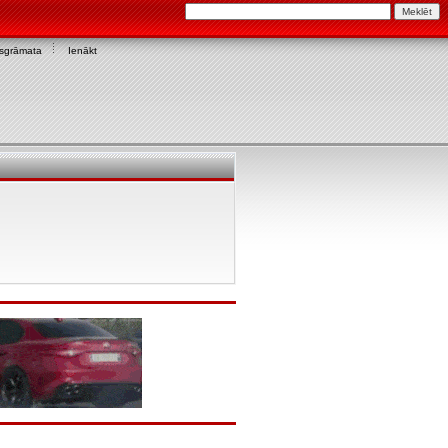
asgrāmata
Ienākt