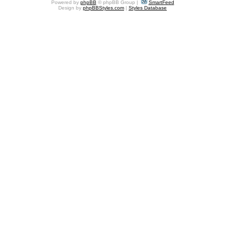
Powered by
phpBB
© phpBB Group |
SmartFeed
Design by
phpBBStyles.com
|
Styles Database