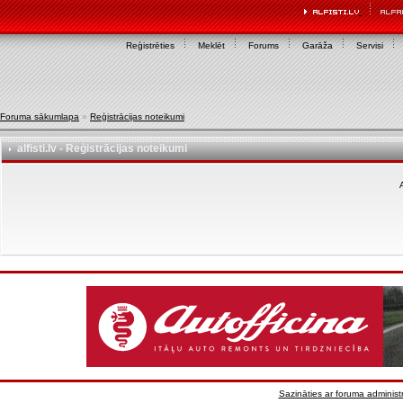
Reģistrēties
Meklēt
Forums
Garāža
Servisi
Foruma sākumlapa
»
Reģistrācijas noteikumi
alfisti.lv - Reģistrācijas noteikumi
A
Sazināties ar foruma administr