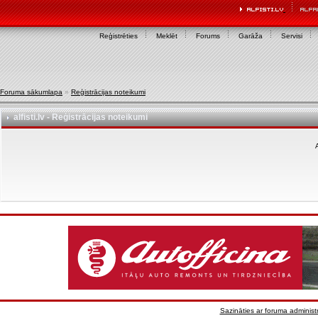
Reģistrēties
Meklēt
Forums
Garāža
Servisi
Foruma sākumlapa
»
Reģistrācijas noteikumi
alfisti.lv - Reģistrācijas noteikumi
A
Sazināties ar foruma administr