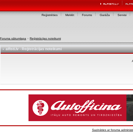
Reģistrēties
Meklēt
Forums
Garāža
Servisi
Foruma sākumlapa
»
Reģistrācijas noteikumi
alfisti.lv - Reģistrācijas noteikumi
A
Sazināties ar foruma administr