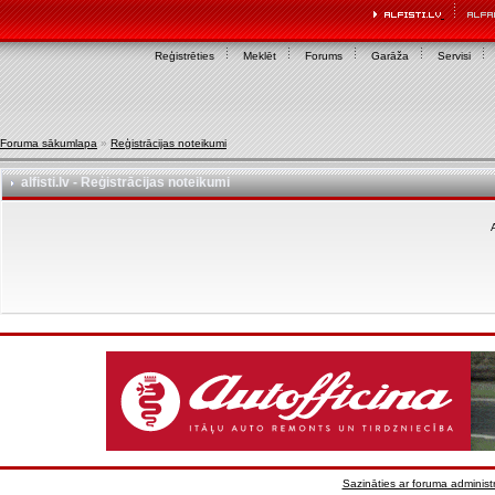
Reģistrēties
Meklēt
Forums
Garāža
Servisi
Foruma sākumlapa
»
Reģistrācijas noteikumi
alfisti.lv - Reģistrācijas noteikumi
A
Sazināties ar foruma administr