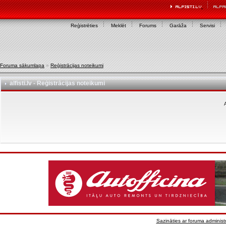
Reģistrēties
Meklēt
Forums
Garāža
Servisi
Foruma sākumlapa
»
Reģistrācijas noteikumi
alfisti.lv - Reģistrācijas noteikumi
A
Sazināties ar foruma administr