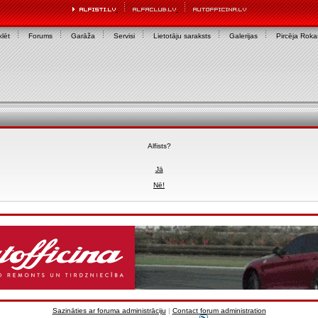
lēt
Forums
Garāža
Servisi
Lietotāju saraksts
Galerijas
Pircēja Rok
Alfists?
Jā
Nē!
Sazināties ar foruma administrāciju
|
Contact forum administration