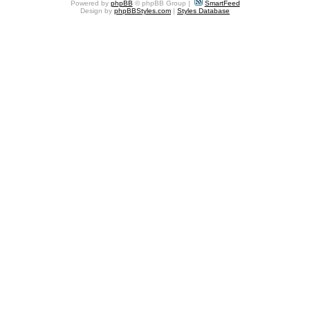
Powered by
phpBB
© phpBB Group |
SmartFeed
Design by
phpBBStyles.com
|
Styles Database