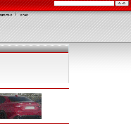
asgrāmata
Ienākt