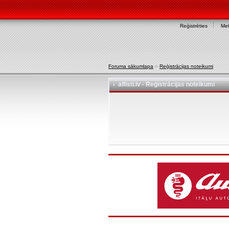
Reģistrēties
Mek
Foruma sākumlapa
»
Reģistrācijas noteikumi
alfisti.lv - Reģistrācijas noteikumi