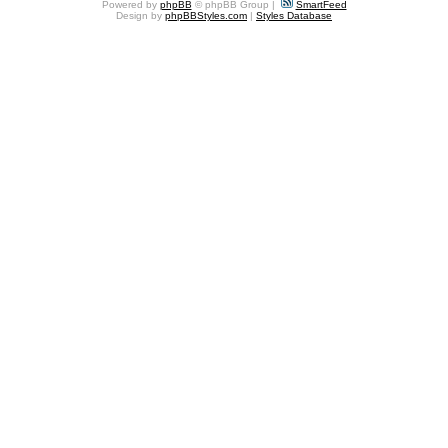
Powered by
phpBB
© phpBB Group |
SmartFeed
Design by
phpBBStyles.com
|
Styles Database