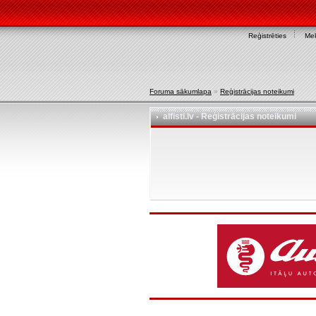
Reģistrēties
Mek
Foruma sākumlapa
»
Reģistrācijas noteikumi
alfisti.lv - Reģistrācijas noteikumi