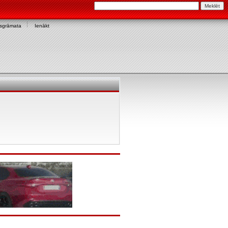
asgrāmata
Ienākt