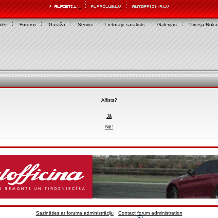
lēt
Forums
Garāža
Servisi
Lietotāju saraksts
Galerijas
Pircēja Rok
Alfists?
Jā
Nē!
Sazināties ar foruma administrāciju
|
Contact forum administration