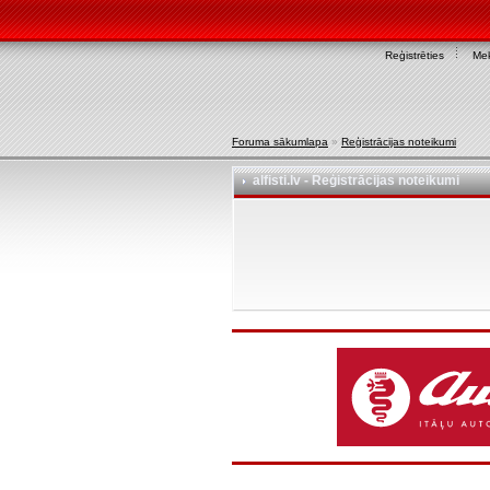
Reģistrēties
Mek
Foruma sākumlapa
»
Reģistrācijas noteikumi
alfisti.lv - Reģistrācijas noteikumi