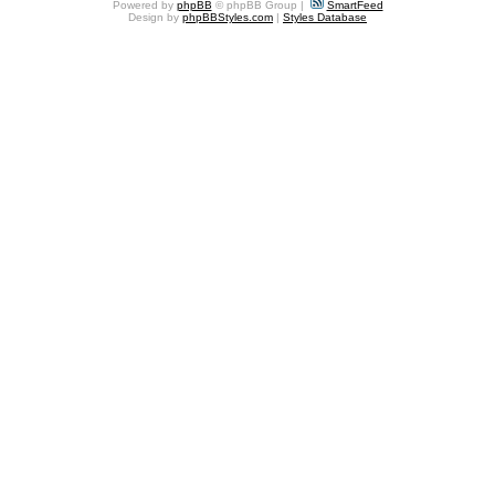
Powered by
phpBB
© phpBB Group |
SmartFeed
Design by
phpBBStyles.com
|
Styles Database