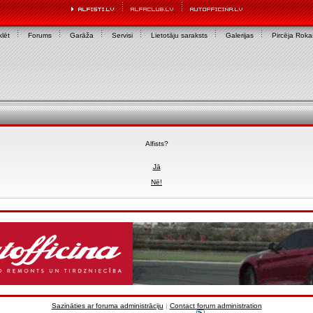
lēt
Forums
Garāža
Servisi
Lietotāju saraksts
Galerijas
Pircēja Rok
Alfists?
Jā
Nē!
Sazināties ar foruma administrāciju
|
Contact forum administration