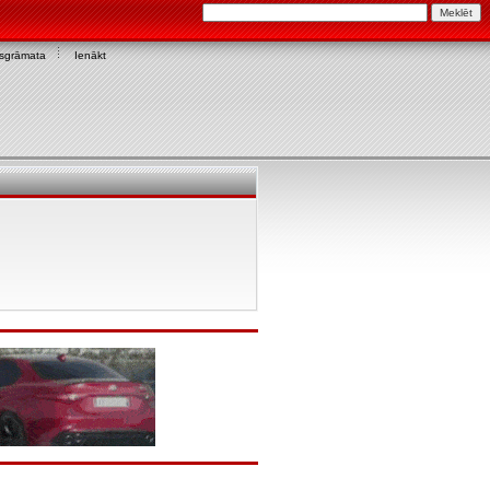
asgrāmata
Ienākt