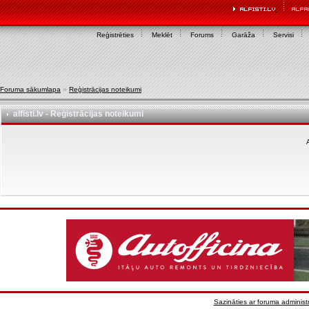
Reģistrēties
Meklēt
Forums
Garāža
Servisi
Foruma sākumlapa
»
Reģistrācijas noteikumi
alfisti.lv - Reģistrācijas noteikumi
A
Sazināties ar foruma administr