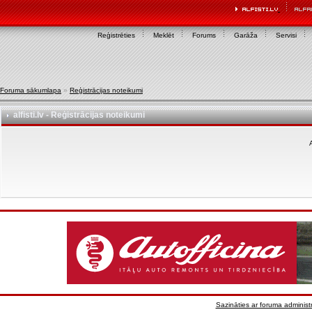
Reģistrēties
Meklēt
Forums
Garāža
Servisi
Foruma sākumlapa
»
Reģistrācijas noteikumi
alfisti.lv - Reģistrācijas noteikumi
A
Sazināties ar foruma administr