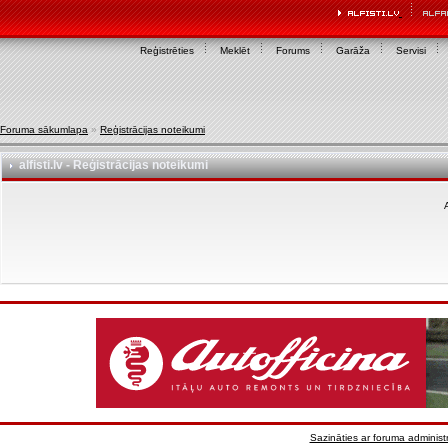
Reģistrēties
Meklēt
Forums
Garāža
Servisi
Foruma sākumlapa
»
Reģistrācijas noteikumi
alfisti.lv - Reģistrācijas noteikumi
A
Sazināties ar foruma administr