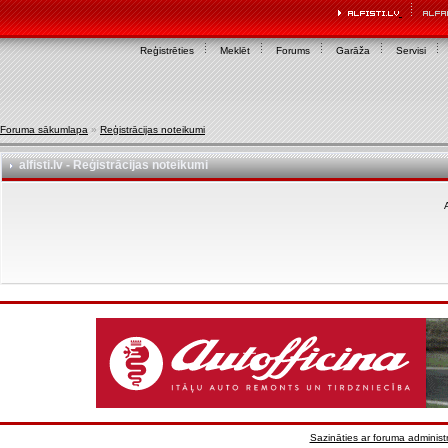
Reģistrēties
Meklēt
Forums
Garāža
Servisi
Foruma sākumlapa
»
Reģistrācijas noteikumi
alfisti.lv - Reģistrācijas noteikumi
A
Sazināties ar foruma administr