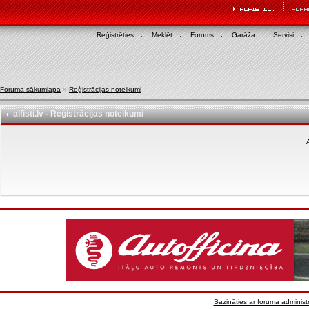
Reģistrēties
Meklēt
Forums
Garāža
Servisi
Foruma sākumlapa
»
Reģistrācijas noteikumi
alfisti.lv - Reģistrācijas noteikumi
A
Sazināties ar foruma administr