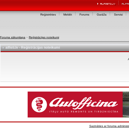
Reģistrēties
Meklēt
Forums
Garāža
Servisi
Foruma sākumlapa
»
Reģistrācijas noteikumi
alfisti.lv - Reģistrācijas noteikumi
A
Sazināties ar foruma administr