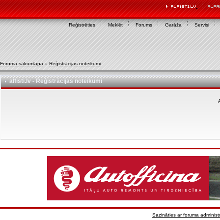
Reģistrēties
Meklēt
Forums
Garāža
Servisi
Foruma sākumlapa
»
Reģistrācijas noteikumi
alfisti.lv - Reģistrācijas noteikumi
A
Sazināties ar foruma administr