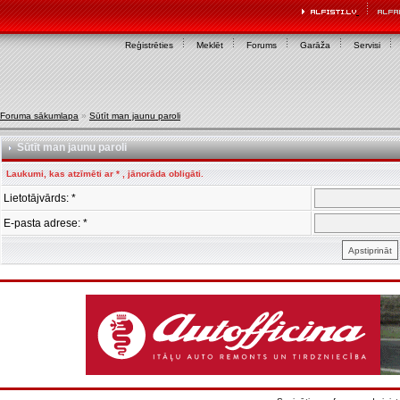
Reģistrēties
Meklēt
Forums
Garāža
Servisi
Foruma sākumlapa
»
Sūtīt man jaunu paroli
Sūtīt man jaunu paroli
Laukumi, kas atzīmēti ar * , jānorāda obligāti.
Lietotājvārds: *
E-pasta adrese: *