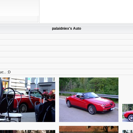
palaidniex's Auto
uc... :D