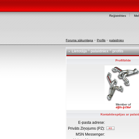
Reģistrēties
Mek
Foruma sākumlapa
»
Profils
»
palaidniex
Lietotāja " palaidniex " profils
Profilbilde
Member of
Kontaktiespējas ar palai
E-pasta adrese:
Privāts Ziņojums (PZ):
MSN Messenger: