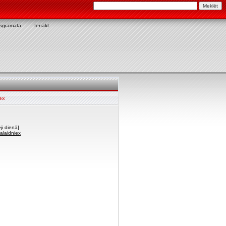
asgrāmata
Ienākt
ex
ji dienā]
palaidniex