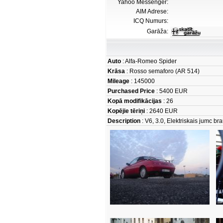
Yahoo Messenger:
AIM Adrese:
ICQ Numurs:
Garāža:
Auto
: Alfa-Romeo Spider
Krāsa
: Rosso semaforo (AR 514)
Mileage
: 145000
Purchased Price
: 5400 EUR
Kopā modifikācijas
: 26
Kopējie tēriņi
: 2640 EUR
Description
: V6, 3.0, Elektriskais jumc bra