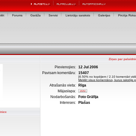
lēt
Forums
Garāža
Servisi
Lietotāju saraksts
Galerijas
Pircēja Rok
Ziņas par palaidni
Pievienojies:
12 Jul 2006
Pavisam komentāru:
15407
[6.50% no kopējiem / 2.10 komentāri vidē
Meklēt visus komentārus, kurus rakstījis 
Atrašanās vieta:
Rīga
Mājaslapa:
Nodarbošanās:
Foto Grāfija
Intereses:
Plašas
dniex