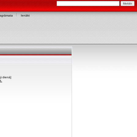
asgrāmata
Ienākt
i dienā]
k.