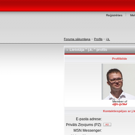
Reģistrēties
Mek
Foruma sākumlapa
»
Profils
»
j.k.
Lietotāja " j.k. " profils
Profilbilde
Member of
Kontaktiespējas ar j.k
E-pasta adrese:
Privāts Ziņojums (PZ):
MSN Messenger: