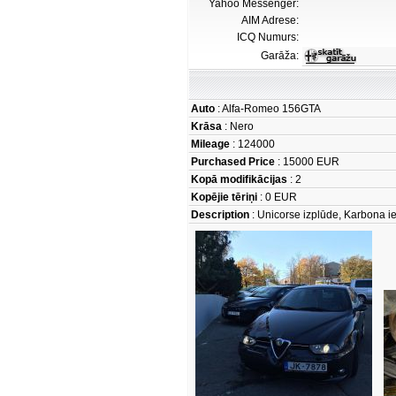
Yahoo Messenger:
AIM Adrese:
ICQ Numurs:
Garāža:
Auto
: Alfa-Romeo 156GTA
Krāsa
: Nero
Mileage
: 124000
Purchased Price
: 15000 EUR
Kopā modifikācijas
: 2
Kopējie tēriņi
: 0 EUR
Description
: Unicorse izplūde, Karbona ie