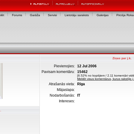
lēt
Forums
Garāža
Servisi
Lietotāju saraksts
Galerijas
Pircēja Rok
Ziņas par j.k.
Pievienojies:
12 Jul 2006
Pavisam komentāru:
15462
[6.52% no kopējiem / 2.11 komentāri vidēj
Meklēt visus komentārus, kurus rakstījis j.
Atrašanās vieta:
Rīga
Mājaslapa:
Nodarbošanās:
IT
Intereses:
.