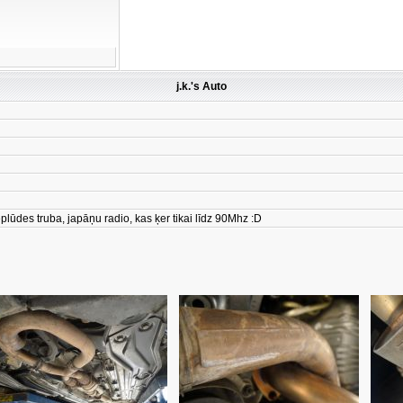
j.k.'s Auto
plūdes truba, japāņu radio, kas ķer tikai līdz 90Mhz :D