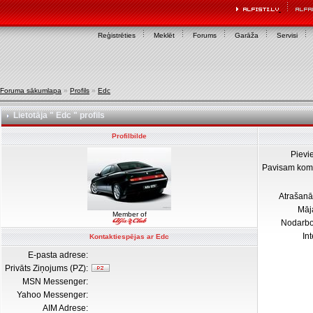
Reģistrēties
Meklēt
Forums
Garāža
Servisi
Foruma sākumlapa
»
Profils
»
Edc
Lietotāja " Edc " profils
Profilbilde
Pievi
Pavisam kom
Atrašanā
Māj
Member of
Nodarb
In
Kontaktiespējas ar Edc
E-pasta adrese:
Privāts Ziņojums (PZ):
MSN Messenger:
Yahoo Messenger:
AIM Adrese: