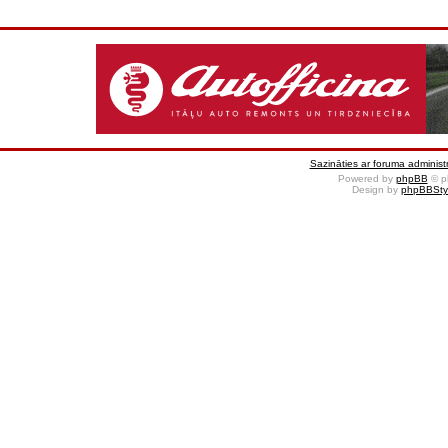
Sazināties ar foruma administr
Powered by
phpBB
© p
Design by
phpBBSty