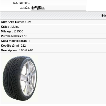
ICQ Numurs:
Garāža:
Edc
Auto
: Alfa-Romeo GTV
Krāsa
: Melna
Mileage
: 119500
Purchased Price
: 0
Kopā modifikācijas
: 1
Kopējie tēriņi
: 222
Description
: 3.0 V6 24V