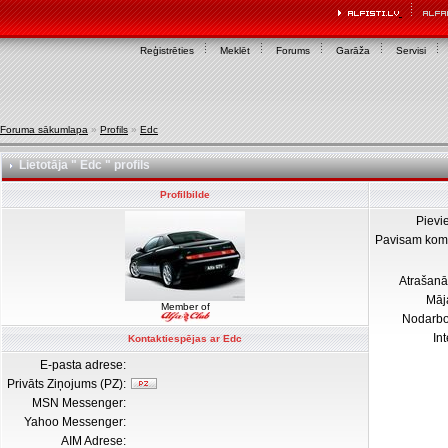
Reģistrēties
Meklēt
Forums
Garāža
Servisi
Foruma sākumlapa
»
Profils
»
Edc
Lietotāja " Edc " profils
Profilbilde
Pievi
Pavisam kom
Atrašanā
Māj
Member of
Nodarb
In
Kontaktiespējas ar Edc
E-pasta adrese:
Privāts Ziņojums (PZ):
MSN Messenger:
Yahoo Messenger:
AIM Adrese: