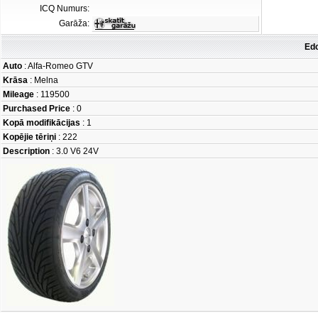
ICQ Numurs:
Garāža:
Edc
Auto
: Alfa-Romeo GTV
Krāsa
: Melna
Mileage
: 119500
Purchased Price
: 0
Kopā modifikācijas
: 1
Kopējie tēriņi
: 222
Description
: 3.0 V6 24V