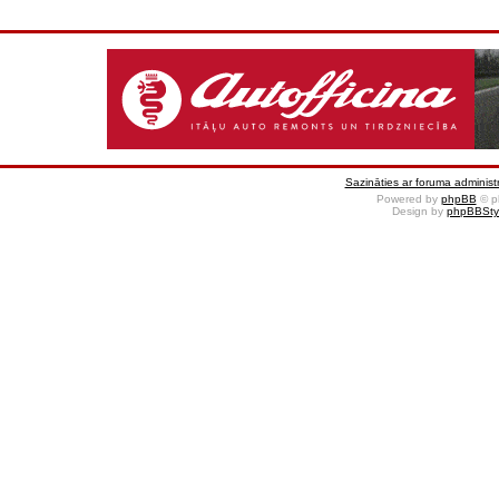
Sazināties ar foruma administr
Powered by
phpBB
© p
Design by
phpBBSty