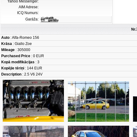
Yahoo Messenger:
AIM Adrese:
ICQ Numurs:
Garāža:
Nr.
Auto
: Alfa-Romeo 156
Krāsa
: Giallo Zoe
Mileage
: 305000
Purchased Price
: 0 EUR
Kopā modifikācijas
: 3
Kopējie tēriņi
: 144 EUR
Description
: 2.5 V6 24V