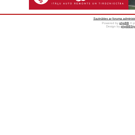
Sazināties ar foruma administr
Powered by
phpBB
© p
Design by
phpBBSty