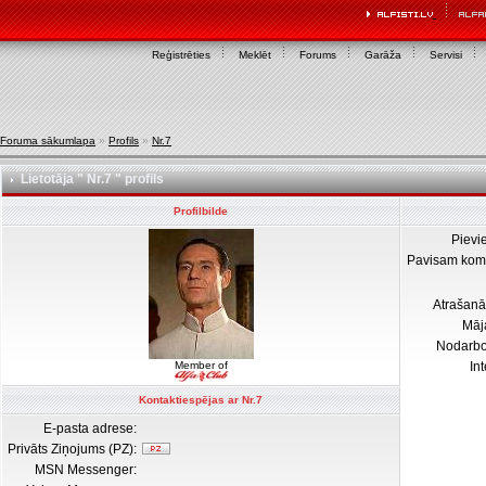
Reģistrēties
Meklēt
Forums
Garāža
Servisi
Foruma sākumlapa
»
Profils
»
Nr.7
Lietotāja " Nr.7 " profils
Profilbilde
Pievi
Pavisam kom
Atrašanā
Māj
Nodarb
Member of
In
Kontaktiespējas ar Nr.7
E-pasta adrese:
Privāts Ziņojums (PZ):
MSN Messenger: