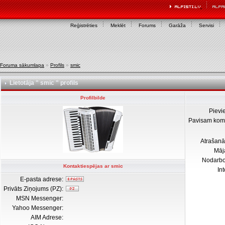
Reģistrēties
Meklēt
Forums
Garāža
Servisi
Foruma sākumlapa
»
Profils
»
smic
Lietotāja " smic " profils
Profilbilde
Pievi
Pavisam kom
Atrašanā
Māj
Nodarb
Kontaktiespējas ar smic
In
E-pasta adrese:
Privāts Ziņojums (PZ):
MSN Messenger:
Yahoo Messenger:
AIM Adrese: