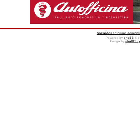
Sazināties ar foruma administr
Powered by
phpBB
© p
Design by
phpBBSty