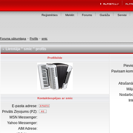
Reģistrēties
Meklēt
Forums
Garāža
Servisi
Foruma sākumlapa
»
Profils
»
smic
Lietotāja " smic " profils
Profilbilde
Pievi
Pavisam kom
Atrašanā
Māj
Nodarb
Kontaktiespējas ar smic
In
E-pasta adrese:
Privāts Ziņojums (PZ):
MSN Messenger:
Yahoo Messenger:
AIM Adrese: