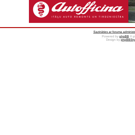
Sazināties ar foruma administr
Powered by
phpBB
© p
Design by
phpBBSty