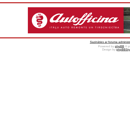
Sazināties ar foruma administr
Powered by
phpBB
© p
Design by
phpBBSty