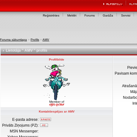
Reģistrēties
Meklēt
Forums
Garāža
Servisi
Foruma sākumlapa
»
Profils
»
AMV
Lietotāja " AMV " profils
Profilbilde
Pievi
Pavisam kom
Atrašanā
Māj
Nodarb
Member of
In
Kontaktiespējas ar AMV
E-pasta adrese:
Privāts Ziņojums (PZ):
MSN Messenger: