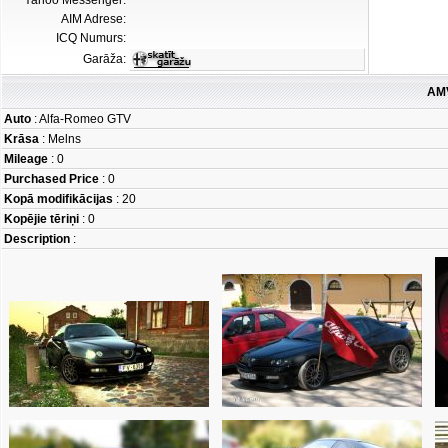
Yahoo Messenger:
AIM Adrese:
ICQ Numurs:
Garāža:
AMV
Auto
: Alfa-Romeo GTV
Krāsa
: Melns
Mileage
: 0
Purchased Price
: 0
Kopā modifikācijas
: 20
Kopējie tēriņi
: 0
Description
: