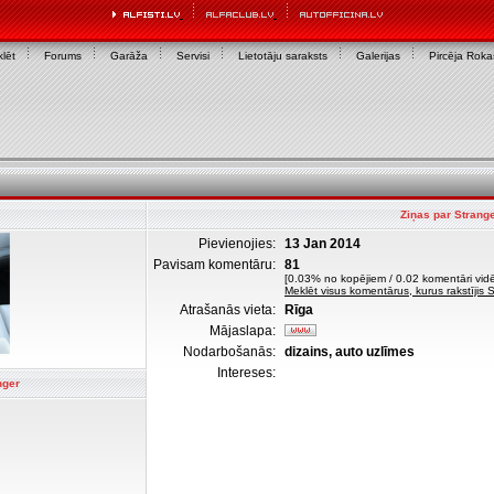
lēt
Forums
Garāža
Servisi
Lietotāju saraksts
Galerijas
Pircēja Rok
Ziņas par Strang
Pievienojies:
13 Jan 2014
Pavisam komentāru:
81
[0.03% no kopējiem / 0.02 komentāri vidē
Meklēt visus komentārus, kurus rakstījis 
Atrašanās vieta:
Rīga
Mājaslapa:
Nodarbošanās:
dizains, auto uzlīmes
Intereses:
nger