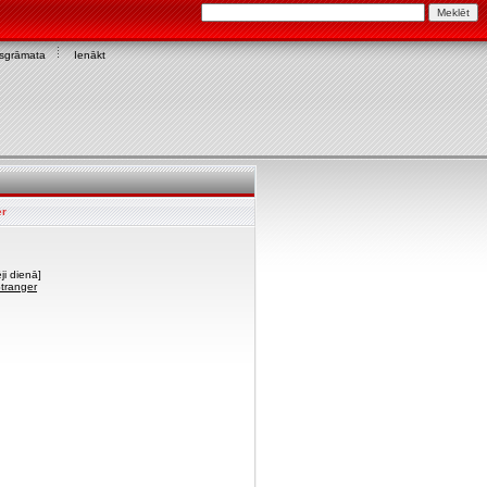
asgrāmata
Ienākt
er
ji dienā]
Stranger