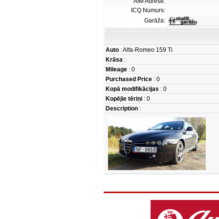
AIM Adrese:
ICQ Numurs:
Garāža:
Auto
: Alfa-Romeo 159 Ti
Krāsa
:
Mileage
: 0
Purchased Price
: 0
Kopā modifikācijas
: 0
Kopējie tēriņi
: 0
Description
: