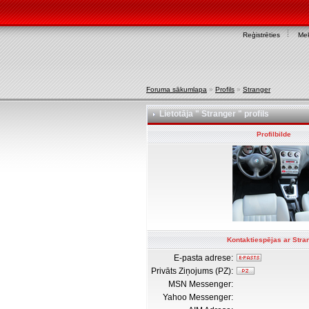
Reģistrēties
Mek
Foruma sākumlapa
»
Profils
»
Stranger
Lietotāja " Stranger " profils
Profilbilde
Kontaktiespējas ar Stra
E-pasta adrese:
Privāts Ziņojums (PZ):
MSN Messenger:
Yahoo Messenger: