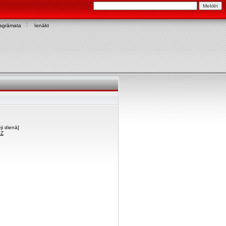
asgrāmata
Ienākt
ji dienā]
PZ