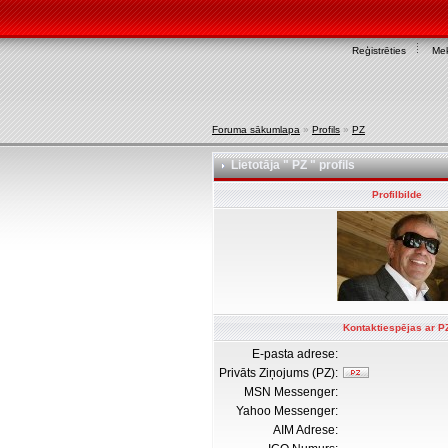
Reģistrēties
Mek
Foruma sākumlapa
»
Profils
»
PZ
Lietotāja " PZ " profils
Profilbilde
Kontaktiespējas ar P
E-pasta adrese:
Privāts Ziņojums (PZ):
MSN Messenger:
Yahoo Messenger:
AIM Adrese: