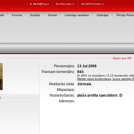
lēt
Forums
Garāža
Servisi
Lietotāju saraksts
Galerijas
Pircēja Rok
Ziņas par PZ
Pievienojies:
13 Jul 2006
Pavisam komentāru:
844
[0.36% no kopējiem / 0.12 komentāri vidē
Meklēt visus komentārus, kurus rakstījis 
Atrašanās vieta:
Jūrmala
Mājaslapa:
Nodarbošanās:
plaša profila speciālists :D
Z
Intereses: