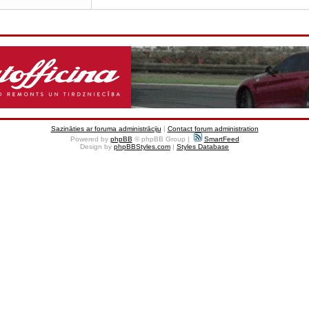
Sazināties ar foruma administrāciju
|
Contact forum administration
Powered by
phpBB
© phpBB Group |
SmartFeed
Design by
phpBBStyles.com
|
Styles Database