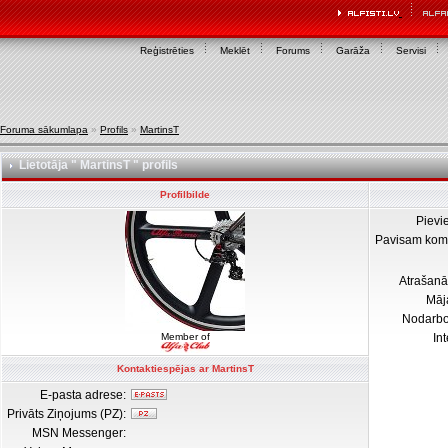
Reģistrēties
Meklēt
Forums
Garāža
Servisi
Foruma sākumlapa
»
Profils
»
MartinsT
Lietotāja " MartinsT " profils
Profilbilde
Pievi
Pavisam kom
Atrašanā
Māj
Nodarb
Member of
In
Kontaktiespējas ar MartinsT
E-pasta adrese:
Privāts Ziņojums (PZ):
MSN Messenger: