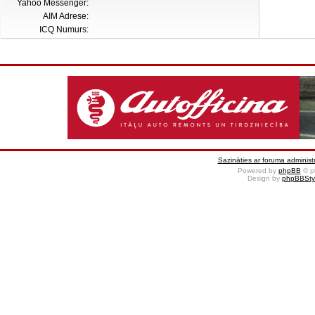
Yahoo Messenger:
AIM Adrese:
ICQ Numurs:
Sazināties ar foruma administr
Powered by
phpBB
© p
Design by
phpBBSty