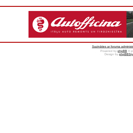
Sazināties ar foruma administr
Powered by
phpBB
© p
Design by
phpBBSty