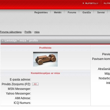
Reģistrēties
Meklēt
Forums
Garāža
Servisi
Foruma sākumlapa
»
Profils
»
miza
Lietotāja " miza " profils
Profilbilde
Pievi
Pavisam kom
Atrašanā
Kontaktiespējas ar miza
Māj
Nodarb
E-pasta adrese:
In
Privāts Ziņojums (PZ):
MSN Messenger:
Yahoo Messenger:
AIM Adrese:
ICQ Numurs: