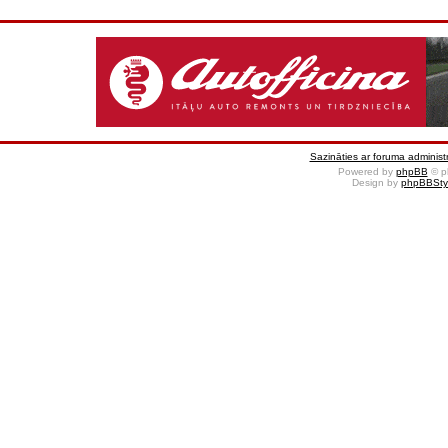
Sazināties ar foruma administr
Powered by
phpBB
© p
Design by
phpBBSty