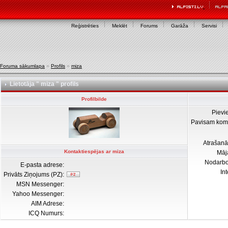
Reģistrēties
Meklēt
Forums
Garāža
Servisi
Foruma sākumlapa
»
Profils
»
miza
Lietotāja " miza " profils
Profilbilde
Pievi
Pavisam kom
Atrašanā
Kontaktiespējas ar miza
Māj
Nodarb
E-pasta adrese:
In
Privāts Ziņojums (PZ):
MSN Messenger:
Yahoo Messenger:
AIM Adrese:
ICQ Numurs: