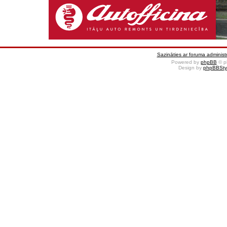
Sazināties ar foruma administr
Powered by
phpBB
© p
Design by
phpBBSty