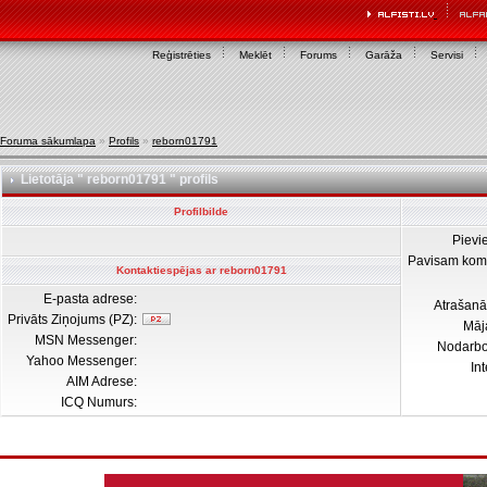
Reģistrēties
Meklēt
Forums
Garāža
Servisi
Foruma sākumlapa
»
Profils
»
reborn01791
Lietotāja " reborn01791 " profils
Profilbilde
Pievi
Pavisam kom
Kontaktiespējas ar reborn01791
E-pasta adrese:
Atrašanā
Privāts Ziņojums (PZ):
Māj
MSN Messenger:
Nodarb
Yahoo Messenger:
In
AIM Adrese:
ICQ Numurs: