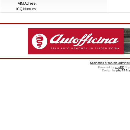
AIM Adrese:
ICQ Numurs:
Sazināties ar foruma administr
Powered by
phpBB
© p
Design by
phpBBSty