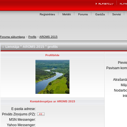
Reģistrēties
Meklēt
Forums
Garāža
Servisi
Foruma sākumlapa
»
Profils
»
AROMS 2015
Lietotāja " AROMS 2015 " profils
Profilbilde
Pievi
Pavisam kom
Atrašanā
Māj
Nodarb
In
Kontaktiespējas ar AROMS 2015
E-pasta adrese:
Privāts Ziņojums (PZ):
MSN Messenger:
Yahoo Messenger: