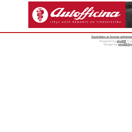
Sazināties ar foruma administr
Powered by
phpBB
© p
Design by
phpBBSty