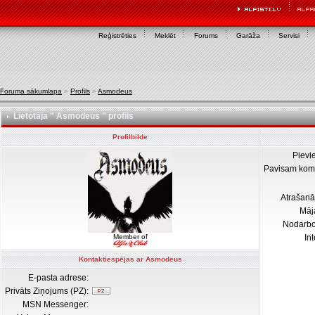
Reģistrēties
Meklēt
Forums
Garāža
Servisi
Foruma sākumlapa
»
Profils
»
Asmodeus
Lietotāja " Asmodeus " profils
Profilbilde
Pievi
Pavisam kom
Atrašanā
Māj
Nodarb
Member of
In
Kontaktiespējas ar Asmodeus
E-pasta adrese:
Privāts Ziņojums (PZ):
MSN Messenger: