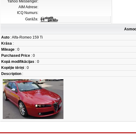
Yahoo Messenger:
AIM Adrese:
ICQ Numurs:
Garāža:
Asmod
Auto
: Alfa-Romeo 159 Ti
Krāsa
:
Mileage
: 0
Purchased Price
: 0
Kopā modifikācijas
: 0
Kopējie tēriņi
: 0
Description
: