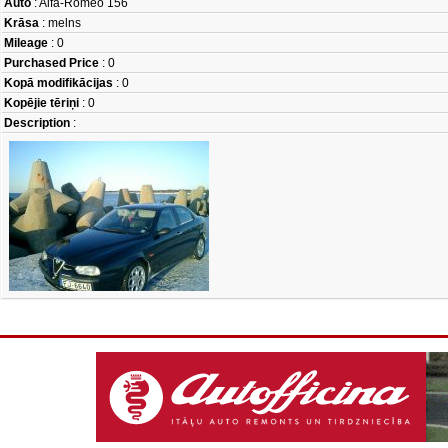
Auto
: Alfa-Romeo 156
Krāsa
: melns
Mileage
: 0
Purchased Price
: 0
Kopā modifikācijas
: 0
Kopējie tēriņi
: 0
Description
: