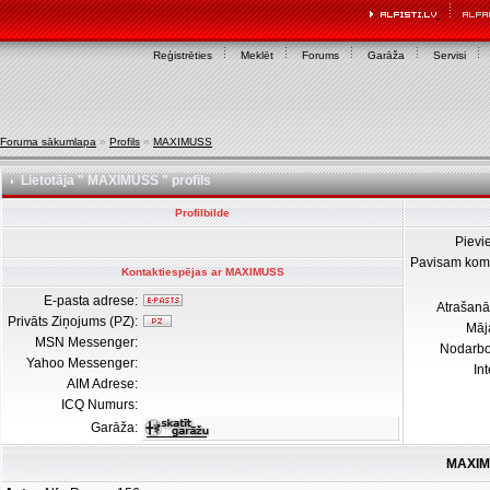
Reģistrēties
Meklēt
Forums
Garāža
Servisi
Foruma sākumlapa
»
Profils
»
MAXIMUSS
Lietotāja " MAXIMUSS " profils
Profilbilde
Pievi
Pavisam kom
Kontaktiespējas ar MAXIMUSS
E-pasta adrese:
Atrašanā
Privāts Ziņojums (PZ):
Māj
MSN Messenger:
Nodarb
Yahoo Messenger:
In
AIM Adrese:
ICQ Numurs:
Garāža:
MAXIM