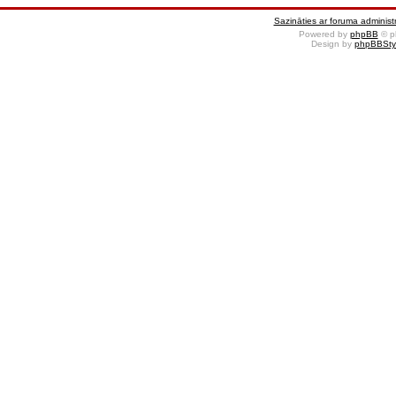
Sazināties ar foruma administr
Powered by
phpBB
© p
Design by
phpBBSty