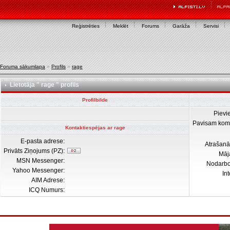
Reģistrēties
Meklēt
Forums
Garāža
Servisi
Foruma sākumlapa
»
Profils
»
rage
Lietotāja " rage " profils
Profilbilde
Pievi
Pavisam kom
Kontaktiespējas ar rage
E-pasta adrese:
Atrašanā
Privāts Ziņojums (PZ):
Māj
MSN Messenger:
Nodarb
Yahoo Messenger:
In
AIM Adrese:
ICQ Numurs: