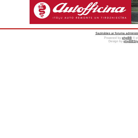
Sazināties ar foruma administr
Powered by
phpBB
© p
Design by
phpBBSty