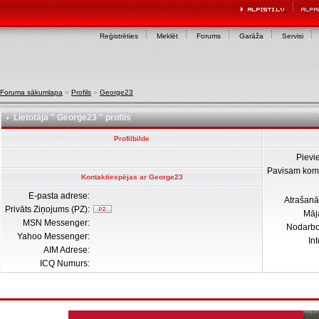
Reģistrēties
Meklēt
Forums
Garāža
Servisi
Foruma sākumlapa
»
Profils
»
George23
Lietotāja " George23 " profils
Profilbilde
Pievi
Pavisam kom
Kontaktiespējas ar George23
E-pasta adrese:
Atrašanā
Privāts Ziņojums (PZ):
Māj
MSN Messenger:
Nodarb
Yahoo Messenger:
In
AIM Adrese:
ICQ Numurs: