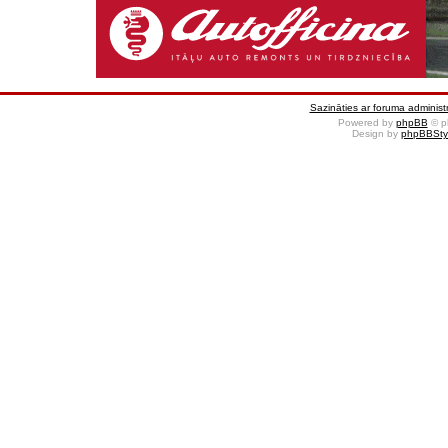
Sazināties ar foruma administr
Powered by
phpBB
© p
Design by
phpBBSty