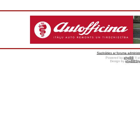
Sazināties ar foruma administr
Powered by
phpBB
© p
Design by
phpBBSty