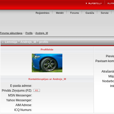
Reģistrēties
Meklēt
Forums
Garāža
Servisi
Foruma sākumlapa
»
Profils
»
Andrejs_M
Lietotāja " Andrejs_M " profils
Profilbilde
Pievi
Pavisam kom
Atrašanā
Māj
Kontaktiespējas ar Andrejs_M
Nodarb
E-pasta adrese:
In
Privāts Ziņojums (PZ):
MSN Messenger:
Yahoo Messenger:
AIM Adrese:
ICQ Numurs: