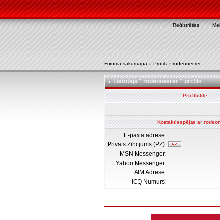
Reģistrēties
Mek
Foruma sākumlapa
»
Profils
»
rodeoneerer
Lietotāja " rodeoneerer " profils
Profilbilde
Kontaktiespējas ar rodeo
E-pasta adrese:
Privāts Ziņojums (PZ):
MSN Messenger:
Yahoo Messenger:
AIM Adrese:
ICQ Numurs: