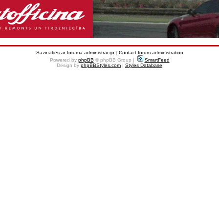
Sazināties ar foruma administrāciju
|
Contact forum administration
Powered by
phpBB
© phpBB Group |
SmartFeed
Design by
phpBBStyles.com
|
Styles Database