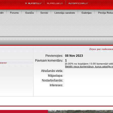
lēt
Forums
Garāža
Servisi
Lietotāju saraksts
Galerijas
Pircēja Rok
Ziņas par rodeonee
Pievienojies:
08 Nov 2023
Pavisam komentāru:
1
neerer
[0.00% no kopējiem / 0.00 komentāri vidē
Meklēt visus komentārus, kurus rakstījis
Atrašanās vieta:
Mājaslapa:
Nodarbošanās:
Intereses: