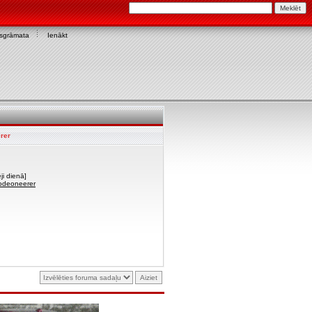
asgrāmata
Ienākt
rer
ji dienā]
 rodeoneerer