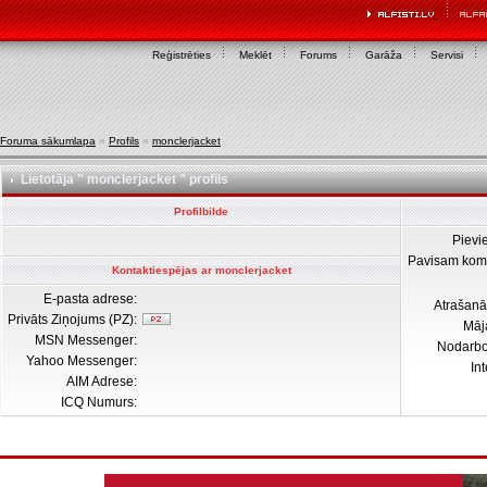
Reģistrēties
Meklēt
Forums
Garāža
Servisi
Foruma sākumlapa
»
Profils
»
monclerjacket
Lietotāja " monclerjacket " profils
Profilbilde
Pievi
Pavisam kom
Kontaktiespējas ar monclerjacket
E-pasta adrese:
Atrašanā
Privāts Ziņojums (PZ):
Māj
MSN Messenger:
Nodarb
Yahoo Messenger:
In
AIM Adrese:
ICQ Numurs: