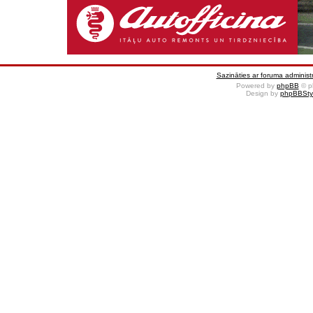
Sazināties ar foruma administr
Powered by
phpBB
© p
Design by
phpBBSty