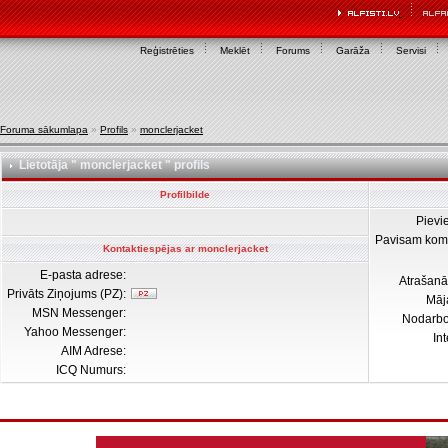
Reģistrēties
Meklēt
Forums
Garāža
Servisi
Foruma sākumlapa
»
Profils
»
monclerjacket
Lietotāja " monclerjacket " profils
Profilbilde
Pievi
Pavisam kom
Kontaktiespējas ar monclerjacket
E-pasta adrese:
Atrašanā
Privāts Ziņojums (PZ):
Māj
MSN Messenger:
Nodarb
Yahoo Messenger:
In
AIM Adrese:
ICQ Numurs: