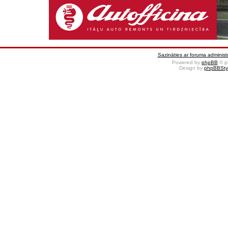
Sazināties ar foruma administr
Powered by
phpBB
© p
Design by
phpBBSty