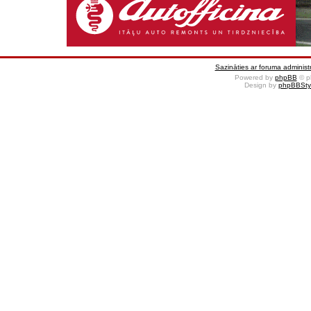
Sazināties ar foruma administr
Powered by
phpBB
© p
Design by
phpBBSty