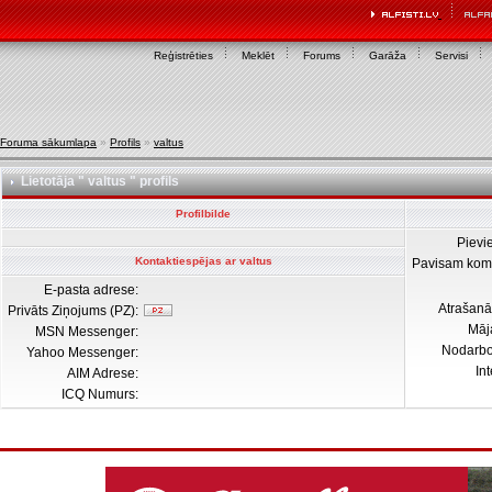
Reģistrēties
Meklēt
Forums
Garāža
Servisi
Foruma sākumlapa
»
Profils
»
valtus
Lietotāja " valtus " profils
Profilbilde
Pievi
Kontaktiespējas ar valtus
Pavisam kom
E-pasta adrese:
Atrašanā
Privāts Ziņojums (PZ):
Māj
MSN Messenger:
Nodarb
Yahoo Messenger:
In
AIM Adrese:
ICQ Numurs: