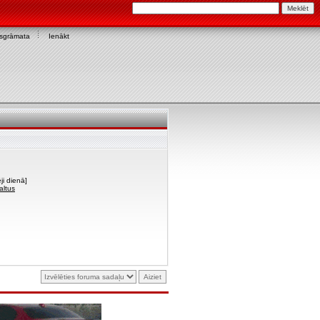
asgrāmata
Ienākt
ji dienā]
altus