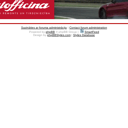
Sazināties ar foruma administrāciju
|
Contact forum administration
Powered by
phpBB
© phpBB Group |
SmartFeed
Design by
phpBBStyles.com
|
Styles Database