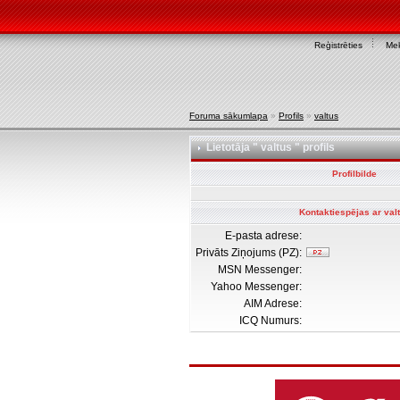
Reģistrēties
Mek
Foruma sākumlapa
»
Profils
»
valtus
Lietotāja " valtus " profils
Profilbilde
Kontaktiespējas ar val
E-pasta adrese:
Privāts Ziņojums (PZ):
MSN Messenger:
Yahoo Messenger:
AIM Adrese:
ICQ Numurs: