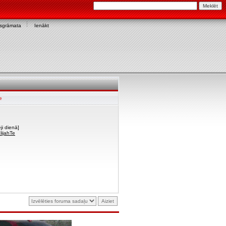
asgrāmata
Ienākt
e
ji dienā]
lijahTe