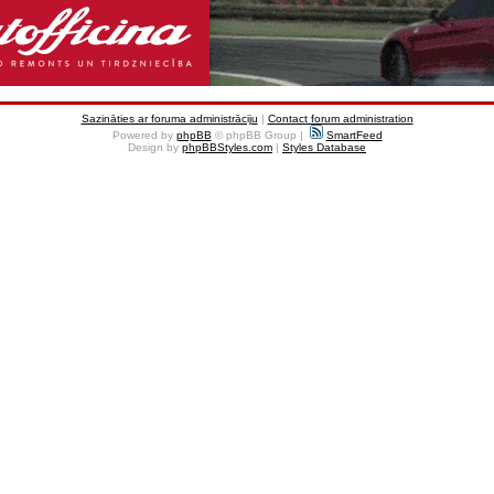
Sazināties ar foruma administrāciju
|
Contact forum administration
Powered by
phpBB
© phpBB Group |
SmartFeed
Design by
phpBBStyles.com
|
Styles Database