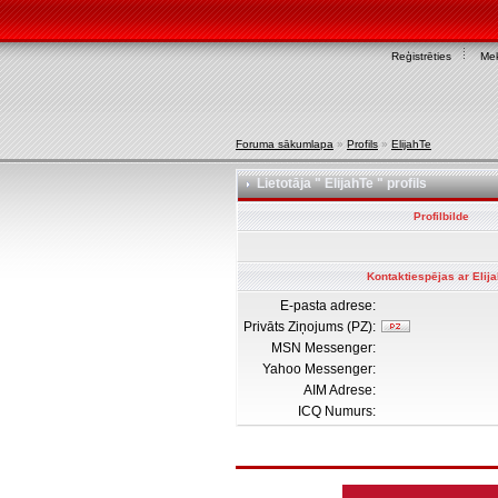
Reģistrēties
Mek
Foruma sākumlapa
»
Profils
»
ElijahTe
Lietotāja " ElijahTe " profils
Profilbilde
Kontaktiespējas ar Elij
E-pasta adrese:
Privāts Ziņojums (PZ):
MSN Messenger:
Yahoo Messenger:
AIM Adrese:
ICQ Numurs: