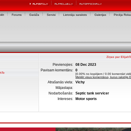
lēt
Forums
Garāža
Servisi
Lietotāju saraksts
Galerijas
Pircēja Rok
Ziņas par ElijahT
Pievienojies:
08 Dec 2023
Pavisam komentāru:
0
ahTe
[0.00% no kopējiem / 0.00 komentāri vidē
Meklēt visus komentārus, kurus rakstījis E
Atrašanās vieta:
Vichy
Mājaslapa:
Nodarbošanās:
Septic tank servicer
Intereses:
Motor sports