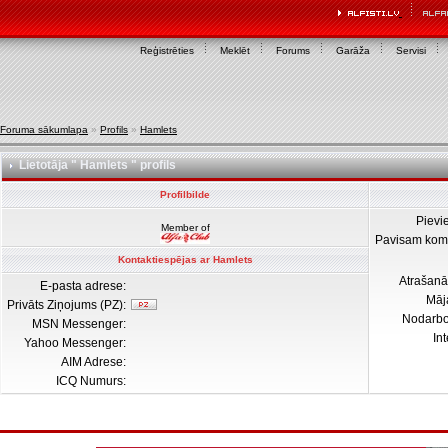
Reģistrēties
Meklēt
Forums
Garāža
Servisi
Foruma sākumlapa
»
Profils
»
Hamlets
Lietotāja " Hamlets " profils
Profilbilde
Pievi
Member of
Pavisam kom
Kontaktiespējas ar Hamlets
Atrašanā
E-pasta adrese:
Māj
Privāts Ziņojums (PZ):
Nodarb
MSN Messenger:
In
Yahoo Messenger:
AIM Adrese:
ICQ Numurs: