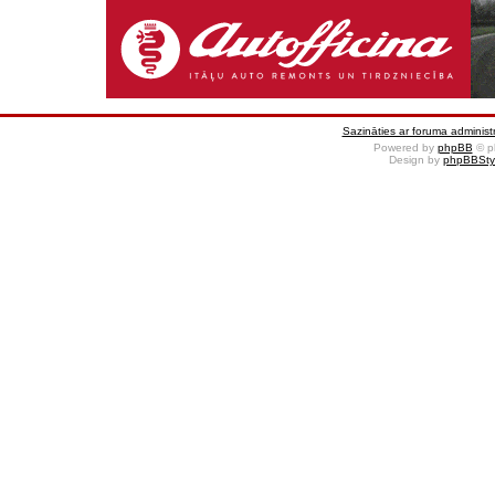
Sazināties ar foruma administr
Powered by
phpBB
© p
Design by
phpBBSty