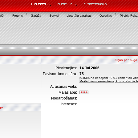
lēt
Forums
Garāža
Servisi
Lietotāju saraksts
Galerijas
Pircēja Rok
Ziņas par bugo
Pievienojies:
14 Jul 2006
Pavisam komentāru:
75
[0.03% no kopējiem / 0.01 komentāri vidē
Meklēt visus komentārus, kurus rakstījis 
Atrašanās vieta:
Mājaslapa:
Nodarbošanās:
Intereses:
go