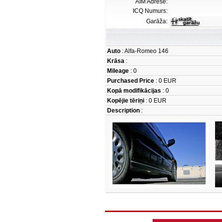
AIM Adrese:
ICQ Numurs:
Garāža:
Auto
: Alfa-Romeo 146
Krāsa
:
Mileage
: 0
Purchased Price
: 0 EUR
Kopā modifikācijas
: 0
Kopējie tēriņi
: 0 EUR
Description
: