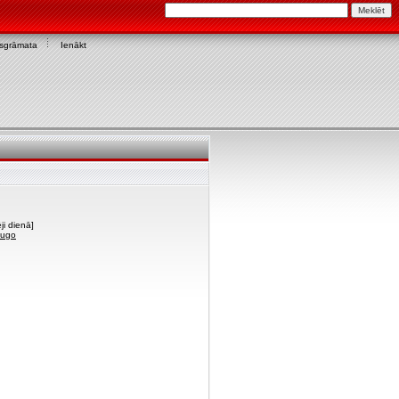
asgrāmata
Ienākt
ji dienā]
bugo