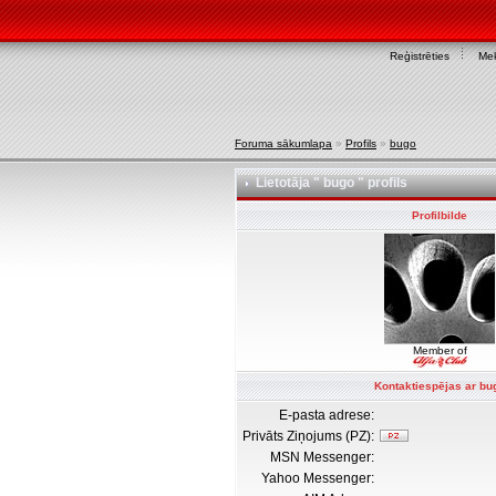
Reģistrēties
Mek
Foruma sākumlapa
»
Profils
»
bugo
Lietotāja " bugo " profils
Profilbilde
Member of
Kontaktiespējas ar bu
E-pasta adrese:
Privāts Ziņojums (PZ):
MSN Messenger:
Yahoo Messenger: