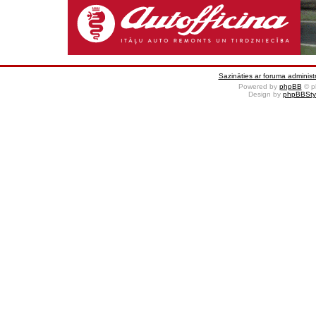
Sazināties ar foruma administr
Powered by
phpBB
© p
Design by
phpBBSty