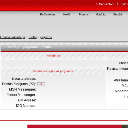
Reģistrēties
Meklēt
Forums
Garāža
Servisi
Foruma sākumlapa
»
Profils
»
jurgisons
Lietotāja " jurgisons " profils
Profilbilde
Pievi
Pavisam kom
Kontaktiespējas ar jurgisons
E-pasta adrese:
Atrašanā
Privāts Ziņojums (PZ):
Māj
MSN Messenger:
Nodarb
Yahoo Messenger:
In
AIM Adrese:
ICQ Numurs: