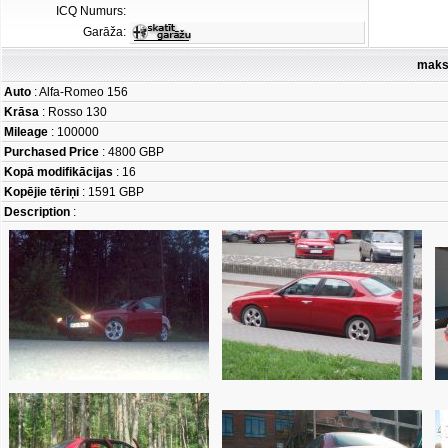
ICQ Numurs:
Garāža:
maks
Auto
: Alfa-Romeo 156
Krāsa
: Rosso 130
Mileage
: 100000
Purchased Price
: 4800 GBP
Kopā modifikācijas
: 16
Kopējie tēriņi
: 1591 GBP
Description
: