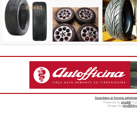
Sazināties ar foruma administr
Powered by
phpBB
© p
Design by
phpBBSty