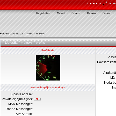
Reģistrēties
Meklēt
Forums
Garāža
Servisi
Foruma sākumlapa
»
Profils
»
maksys
Lietotāja " maksys " profils
Profilbilde
Pievi
Pavisam kom
Atrašanā
Māj
Nodarb
In
Kontaktiespējas ar maksys
E-pasta adrese:
Privāts Ziņojums (PZ):
MSN Messenger:
Yahoo Messenger:
AIM Adrese: