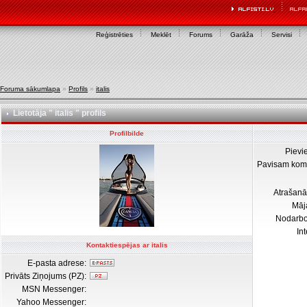
Reģistrēties
Meklēt
Forums
Garāža
Servisi
Foruma sākumlapa
»
Profils
»
italis
Lietotāja " italis " profils
Profilbilde
Pievi
Pavisam kom
Atrašanā
Māj
Nodarb
In
Kontaktiespējas ar italis
E-pasta adrese:
Privāts Ziņojums (PZ):
MSN Messenger:
Yahoo Messenger: