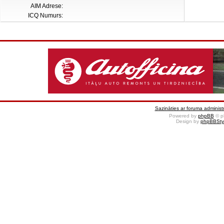
AIM Adrese:
ICQ Numurs:
Sazināties ar foruma administr
Powered by
phpBB
© p
Design by
phpBBSty