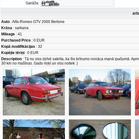
Garāža:
arb
Auto
: Alfa-Romeo GTV 2000 Bertone
Krāsa
: sarkana
Mileage
: 41
Purchased Price
: 0 EUR
Kopā modifikācijas
: 32
Kopējie tēriņi
: 0 EUR
Description
: Tā nu viss dzīvē sakrita, ka šis brīnums nonāca manā ipašumā. Apmēra
30 km no mašīnas. Gads riņķī un viss notiek :)