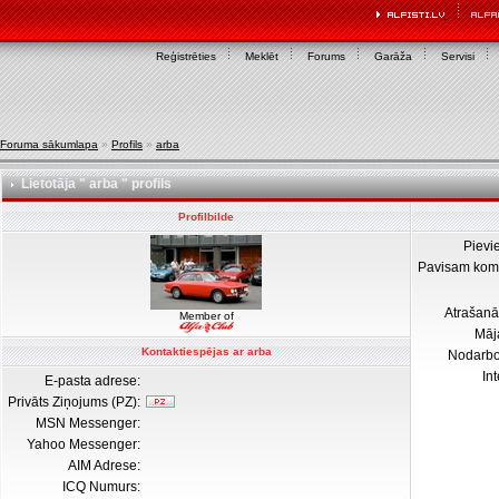
Reģistrēties
Meklēt
Forums
Garāža
Servisi
Foruma sākumlapa
»
Profils
»
arba
Lietotāja " arba " profils
Profilbilde
Pievi
Pavisam kom
Atrašanā
Member of
Māj
Kontaktiespējas ar arba
Nodarb
In
E-pasta adrese:
Privāts Ziņojums (PZ):
MSN Messenger:
Yahoo Messenger:
AIM Adrese:
ICQ Numurs: