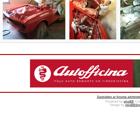
Sazināties ar foruma administr
Powered by
phpBB
© p
Design by
phpBBSty