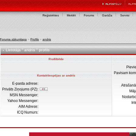
Reģistrēties
Meklēt
Forums
Garāža
Servisi
Foruma sākumlapa
»
Profils
»
andris
Lietotāja " andris " profils
Profilbilde
Pievi
Pavisam kom
Kontaktiespējas ar andris
E-pasta adrese:
Atrašanā
Privāts Ziņojums (PZ):
Māj
MSN Messenger:
Nodarb
Yahoo Messenger:
In
AIM Adrese:
ICQ Numurs: