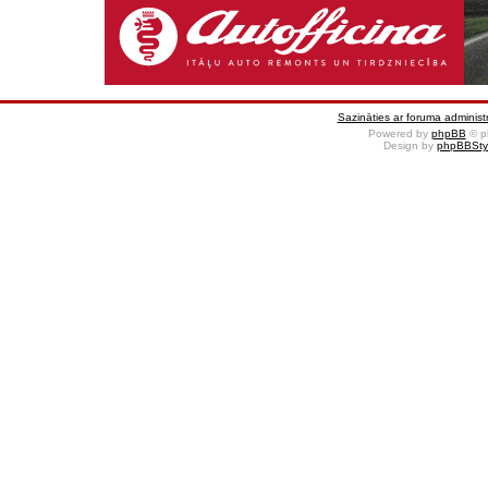
Sazināties ar foruma administr
Powered by
phpBB
© p
Design by
phpBBSty